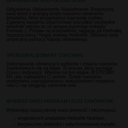
ODPOWIEDNIE ROZPOCZNIJ DZIEŃ
Odżywienie. Odświeżenie. Nawodnienie. Rozpocznij
swój dzień z energią dzięki naszemu idealnemu
śniadaniu, które przygotujesz naprawdę szybko.
Zapewnij swojemu organizmowi wszystkie niezbędne
składniki odżywcze za sprawą pysznego koktajlu
Formuła 1. Postaw na orzeźwienie, sięgając po Herbatkę
rozpuszczalną / Napój ziołowy Herbalife. Odśwież swój
umysł przy pomocy Napoju aloesowego.
SPERSONALIZOWANY COACHING
Dokonywanie zdrowszych wyborów i zmiana nawyków
żywieniowych nie są łatwe. To proces, który wymaga
czasu i motywacji. Właśnie na tym etapie JESTEŚMY
MY, aby najbardziej Ci pomóc. Dzięki naszemu
osobistemu zaangażowaniu, wskazówkom i wsparciu
uda Ci się osiągnąć założone cele.
WYBIERZ SWÓJ PROGRAM I ZŁÓŻ ZAMÓWIENIE
Wybierając naszą stronę masz pewność i otrzymujesz:
oryginalnych produktów Herbalife Nutrition,
bezpiecznej płatności i natychmiastowej wysyłki,