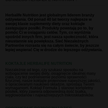
Herbalife Nutrition jest globalnym liderem branży
odżywiania. Od ponad 40 lat tworzy najlepsze w
swojej klasie suplementy diety oraz koktajle
zastępujące posiłki. Produkty powstają po to, by
pomóc Ci w osiąganiu celów. Tym, co wyróżnia
spośród innych firm, jest nasza społeczność, która
nieustannie się powiększa. Sieć Niezależnych
Partnerów rozrasta się na całym świecie, by jeszcze
lepiej wspierać Cię w drodze do lepszego odżywiania.
KOKTAJLE HERBALIFE NUTRITION
Niezależnie od tego, czy szukasz sposobu na
wzbogacenie swojej diety, osiągnięcie idealnej masy
ciała, czy też podniesienie poziomu sprawności
fizycznej, nasze koktajle proteinowe najwyższej jakości,
o opracowanym naukowo składzie, sprostają Twoim
wymaganiom. Koktajl Formuła 1 stanowi kompletny
posiłek, który zawiera odpowiednią ilość białka,
węglowodanów i najważniejszych mikroskładników.