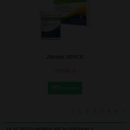
Zdrowe SERCE
375,90 zł
do koszyka
«
1
2
3
4
5
6
»
DLACZEGO HERBALIFE NUTRITION ?