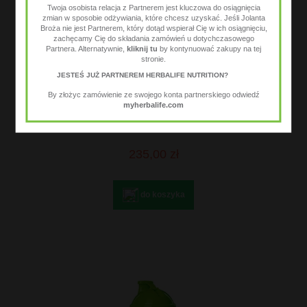
Twoja osobista relacja z Partnerem jest kluczowa do osiągnięcia
zmian w sposobie odżywiania, które chcesz uzyskać. Jeśli Jolanta
Broża nie jest Partnerem, który dotąd wspierał Cię w ich osiągnięciu,
zachęcamy Cię do składania zamówień u dotychczasowego
Partnera. Alternatywnie,
kliknij tu
by kontynuować zakupy na tej
stronie.
JESTEŚ JUŻ PARTNEREM HERBALIFE NUTRITION?
By złożyc zamówienie ze swojego konta partnerskiego odwiedź
myherbalife.com
Serum wygładzające zmarszczki
235,00 zł
do koszyka