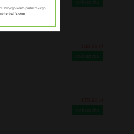
do koszyka
ze swojego konta partnerskiego
myherbalife.com
133,99 zł
do koszyka
175,90 zł
do koszyka