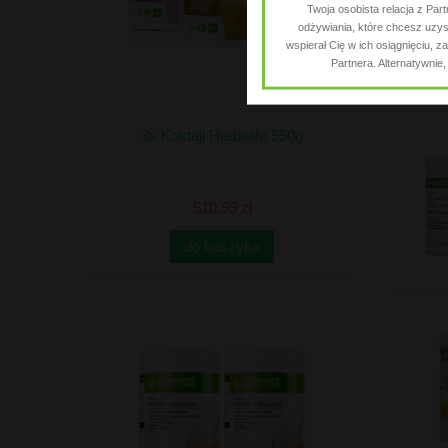
Twoja osobista relacja z Par
odżywiania, które chcesz uzysk
wspierał Cię w ich osiągnięciu,
Partnera. Alternatywnie
3x Koktajl Herbalife 550g
510,99 zł
do koszyka