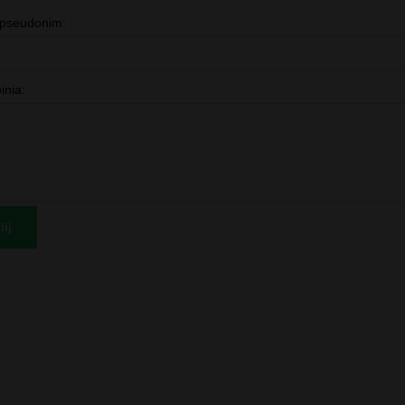
 pseudonim:
inia:
ij