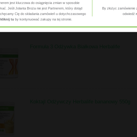
tnerem jest kluczowa do osiągnięcia zmian w sposobie
ać. Jeśli Jolanta Broża nie jest Partnerem, który dotąd
By złożyc zamówienie 
 zachęcamy Cię do składania zamówień u dotychczasowego
odwiedź
,
kliknij tu
by kontynuować zakupy na tej stronie.
Formuła 3 Odżywka Białkowa Herbalife
Koktajl Odżywczy Herbalife bananowy 550g