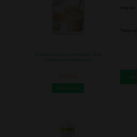
Imię lub
Twoja op
Koktajl Odżywczy Herbalife 780g
waniliowo-śmietankowy
218,99 zł
wyśl
do koszyka