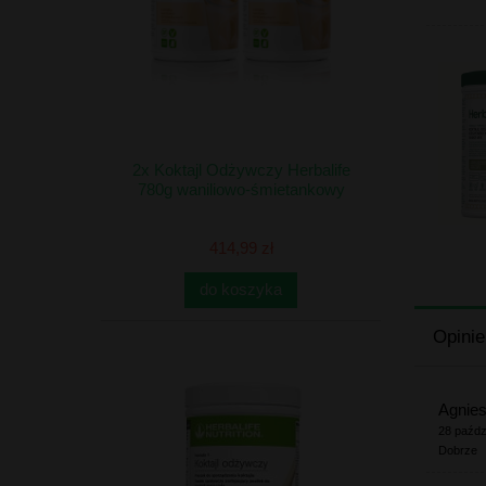
2x Koktajl Odżywczy Herbalife
780g waniliowo-śmietankowy
414,99 zł
do koszyka
Opinie
Agnie
28 paźdz
Dobrze