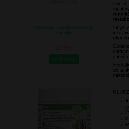
swoich
są sil
rodnik
metabo
Herbatka Rozpuszczalna 50g
Innym w
Herbalife
właściw
ciśnien
Dodatko
118,99 zł
kardamo
sposób
do koszyka
Herbatk
do kubk
mieszaj
KLUCZ
Je
c
Za
M
Wy