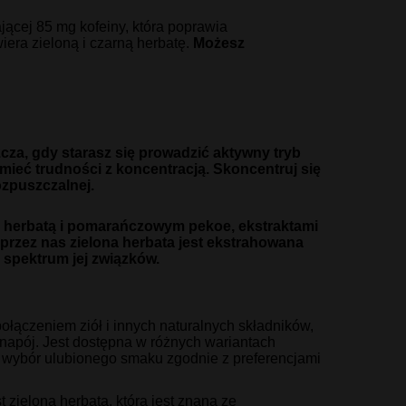
jącej 85 mg kofeiny, która poprawia
iera zieloną i czarną herbatę.
Możesz
a, gdy starasz się prowadzić aktywny tryb
 mieć trudności z koncentracją. Skoncentruj się
ozpuszczalnej.
ą herbatą i pomarańczowym pekoe, ekstraktami
przez nas zielona herbata jest ekstrahowana
spektrum jej związków.
łączeniem ziół i innych naturalnych składników,
 napój. Jest dostępna w różnych wariantach
a wybór ulubionego smaku zgodnie z preferencjami
 zielona herbata, która jest znana ze