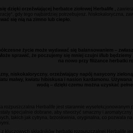
ię dzięki orzeźwiającej herbatce ziołowej Herbalife ,
zawiera
rację*, gdy tego najbardziej potrzebujesz. Niskokaloryczna, zaw
wać się nią na zimno lub ciepło.
ółczesne życie może wydawać się balansowaniem – zwłaszcz
Może sprawić, że poczujemy się mniej czujni i/lub będziemy
na nowo przy filiżance herbatki r
zny, niskokaloryczny, orzeźwiający napój nasycony zielon
iatu malwy, kwiatu hibiskusa i nasion kardamonu. Używana 
wodą – dzięki czemu można uzyskać pełne 
a rozpuszczalna Herbalife jest starannie wyselekcjonowanym po
ostały specjalnie dobrane, aby stworzyć smaczny i aromatyczny
ch, takich jak cytryna, brzoskwinia, oryginalna, co pozwala n
ymi.
z kluczowych składników herbatki rozpuszczalnej Herbalife jest