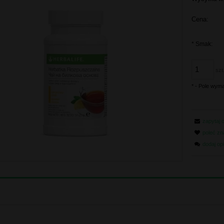
Cena:
*
Smak:
szt
*
- Pole wym
zapytaj 
poleć z
dodaj op