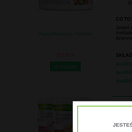
z
CO TO
Jesteś 
Herbatk
Napój Błonnikowy Herbalife
dzienne
117,99 zł
SKŁAD
/public
do koszyka
/public
/public
Produ
JESTEŚ