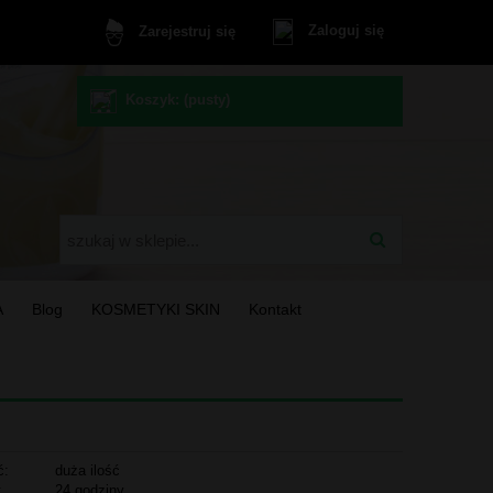
Zaloguj się
Zarejestruj się
Koszyk:
(pusty)
A
Blog
KOSMETYKI SKIN
Kontakt
ć:
duża ilość
:
24 godziny