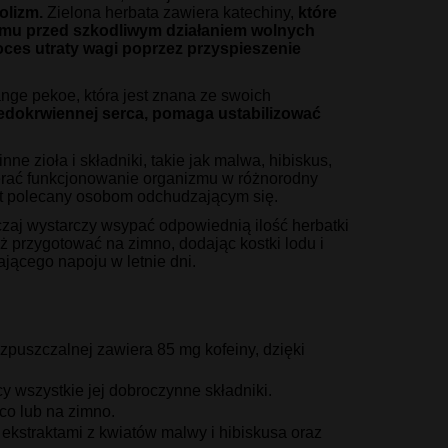
olizm.
Zielona herbata zawiera katechiny,
które
zmu przed szkodliwym działaniem wolnych
es utraty wagi poprzez przyspieszenie
ange pekoe, która jest znana ze swoich
edokrwiennej serca, pomaga ustabilizować
e zioła i składniki, takie jak malwa, hibiskus,
erać funkcjonowanie organizmu w różnorodny
est polecany osobom odchudzającym się.
czaj wystarczy wsypać odpowiednią ilość herbatki
 przygotować na zimno, dodając kostki lodu i
jącego napoju w letnie dni.
ozpuszczalnej zawiera 85 mg kofeiny, dzięki
y wszystkie jej dobroczynne składniki.
co lub na zimno.
 ekstraktami z kwiatów malwy i hibiskusa oraz