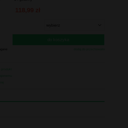
118,99 zł
do koszyka
.
agane
dodaj do przechowalni
o produkt
najomemu
inię