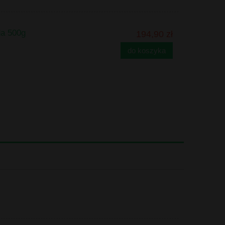
da 500g
194,90 zł
do koszyka