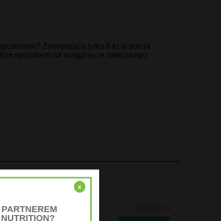
zmęczeniem? Zawierająca tylko 6 kcal porcja
nałym sposobem na osiągniecie zalecanego
x
218,99 zł
Ż PARTNEREM
 NUTRITION?