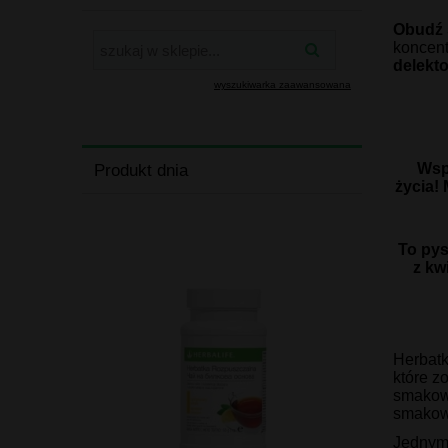
Obudź s
koncent
delekto
wyszukiwarka zaawansowana
Wsp
Produkt dnia
życia! 
To pys
z kw
Herbatk
które z
smakowy
smakow
Jednym 