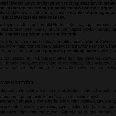
właściwości antyoksydacyjnych i przyspieszających metab
nymi przeciwutleniaczami, pomagającymi w ochronie organi
ów
. Dodatkowo, zielona herbata może również
wspomagać proc
lizmu i zwiększenie termogenezy.
ażnym składnikiem herbatki Herbalife jest wyciąg z herbaty or
ości zdrowotnych między innymi : zmniejsza ryzyko choroby
ni
ie, zmniejsza poziom złego cholesterolu.
wo, herbatka rozpuszczalna Herbalife może zawierać również inn
n, które mają różnorodne właściwości zdrowotne i mogą wspi
. Na przykład, kardamon
poprawia przemianę materii
, więc j
a rozpuszczalna Herbalife jest łatwa do przygotowania. Zazwy
a, dodać gorącą wodę i dokładnie wymieszać. Można ją również
ąc w shakerze lub blendrze, co pozwala na stworzenie orzeźwia
OWE KORZYŚCI
dna porcja to zaledwie około 6 kcal. Jedna filiżanka Herbatki r
zemu pomaga poprawić koncentrację i orzeźwić umysł.
warta w herbatce zielona herbata to wodny ekstrakt, zawierając
ożesz delektować się orzeźwiającym smakiem herbatki na gorą
jątkowe połączenie tradycyjnej czarnej oraz zielonej herbaty z