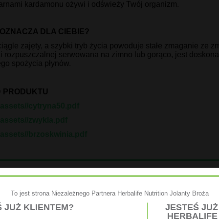
iarnami kardamonu ożywi i odświeży Twój organizm.
 OZNACZA DLA CIEBIE?
ciągle zajęty, a szybki tryb życia powoduje stałe zmaganie ze 
i rozpuszczalnej serwowana na zimno lub gorąco, jest dosko
go spożycia płynów.
 PRODUKTU
/assets//cytryna50.pdf
/assets//zwykla.pdf
/assets//brzoskwinia.pdf
kty powiązane
To jest strona Niezależnego Partnera Herbalife Nutrition Jolanty Broża
Koktajl Odżywczy Herbalife 780g waniliowo-
 JUŻ KLIENTEM?
JESTEŚ JU
śmietankowy
HERBALIFE