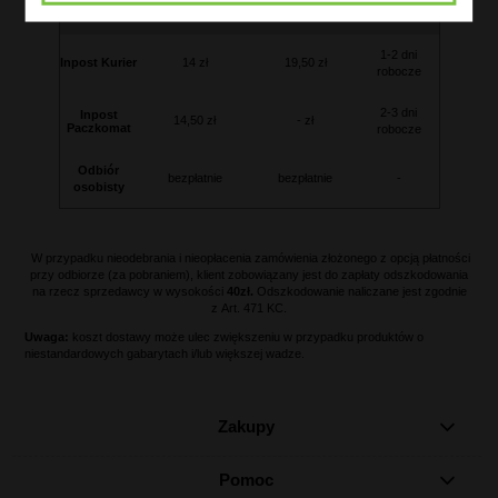
lub płatność online)
odbiorze)
1-2 dni
Inpost Kurier
14 zł
19,50 zł
robocze
2-3 dni
Inpost
14,50 zł
- zł
Paczkomat
robocze
Odbiór
bezpłatnie
bezpłatnie
-
osobisty
W przypadku nieodebrania i nieopłacenia zamówienia złożonego z opcją płatności
przy odbiorze (za pobraniem), klient zobowiązany jest do zapłaty odszkodowania
na rzecz sprzedawcy w wysokości
40zł.
Odszkodowanie naliczane jest zgodnie
z Art. 471 KC.
Uwaga:
koszt dostawy może ulec zwiększeniu w przypadku produktów o
niestandardowych gabarytach i/lub większej wadze.
Zakupy
Pomoc