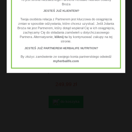
Broża
JESTEŚ JUŻ KLIENTEM?
Twoja osobista relacja z Partnerem jest kluczowa do osiągnięcia
zmian w sposobie odżywiania, które chcesz uzyskać. Jeśli Jolanta
Broża nie jest Partnerem, który dotąd wspierał Cię w ich osiągnięciu,
zachęcamy Cię do składania zamówień u dotychczasowego
Partnera. Alternatywnie,
kliknij tu
by kontynuować zakupy na tej
stronie.
JESTEŚ JUŻ PARTNEREM HERBALIFE NUTRITION?
By złożyc zamówienie ze swojego konta partnerskiego odwiedź
myherbalife.com
Oczyszczanie Herbalife
249,99 zł
do koszyka