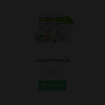
Zestaw PREMIUM
675,00 zł
do koszyka
«
1
2
»