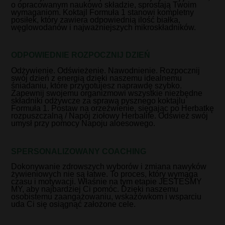
o opracowanym naukowo składzie, sprostają Twoim
wymaganiom. Koktajl Formuła 1 stanowi kompletny
posiłek, który zawiera odpowiednią ilość białka,
węglowodanów i najważniejszych mikroskładników.
ODPOWIEDNIE ROZPOCZNIJ DZIEŃ
Odżywienie. Odświeżenie. Nawodnienie. Rozpocznij
swój dzień z energią dzięki naszemu idealnemu
śniadaniu, które przygotujesz naprawdę szybko.
Zapewnij swojemu organizmowi wszystkie niezbędne
składniki odżywcze za sprawą pysznego koktajlu
Formuła 1. Postaw na orzeźwienie, sięgając po Herbatkę
rozpuszczalną / Napój ziołowy Herbalife. Odśwież swój
umysł przy pomocy Napoju aloesowego.
SPERSONALIZOWANY COACHING
Dokonywanie zdrowszych wyborów i zmiana nawyków
żywieniowych nie są łatwe. To proces, który wymaga
czasu i motywacji. Właśnie na tym etapie JESTEŚMY
MY, aby najbardziej Ci pomóc. Dzięki naszemu
osobistemu zaangażowaniu, wskazówkom i wsparciu
uda Ci się osiągnąć założone cele.