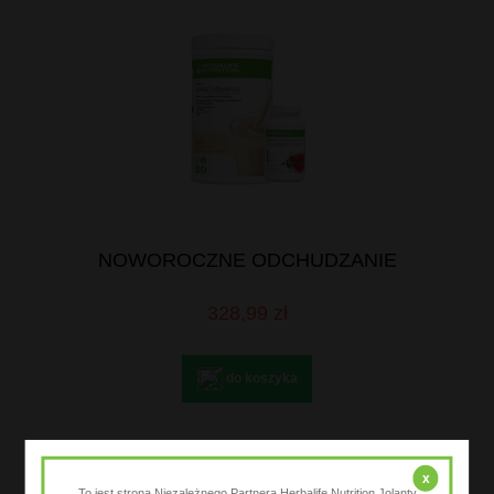
NOWOROCZNE ODCHUDZANIE
328,99 zł
do koszyka
x
To jest strona Niezależnego Partnera Herbalife Nutrition Jolanty