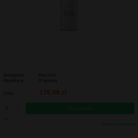
Dostępność:
duża ilość
Wysyłka w:
24 godziny
179,99 zł
Cena:
do koszyka
szt.
dodaj do przechowalni