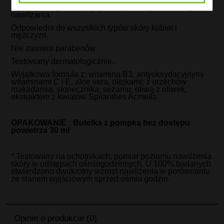
jedwabiście gładki wygląd lub potrzebujesz lekkiego
nawilżania.
Odpowiedni do wszystkich typów skóry kobiet i
mężczyzn.
Nie zawiera parabenów.
Testowany dermatologicznie.
Wyjątkowa formuła z: witaminą B3, antyoksydacyjnymi
witaminami C i E, aloe vera, olejkami: z orzechów
makadamia, słonecznika, sezamu, oliwą z oliwek,
ekstraktem z kwiatów Spilanthes Acmella.
OPAKOWANIE : Butelka z pompką bez dostępu
powietrza 30 ml
* Testowany na ochotnikach; pomiar poziomu nawilżenia
skóry w odstępach ośmiogodzinnych. U 100% badanych
stwierdzono dwukrotny wzrost nawilżenia w porównaniu
ze stanem wyjściowym sprzed ośmiu godzin.
Opinie o produkcie (0)