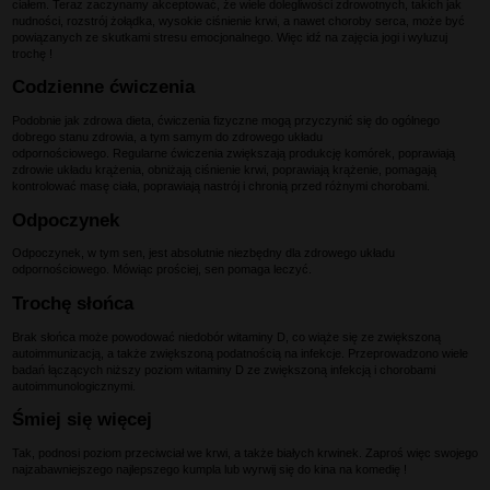
ciałem. Teraz zaczynamy akceptować, że wiele dolegliwości zdrowotnych, takich jak
nudności, rozstrój żołądka, wysokie ciśnienie krwi, a nawet choroby serca, może być
powiązanych ze skutkami stresu emocjonalnego. Więc idź na zajęcia jogi i wyluzuj
trochę !
Codzienne ćwiczenia
Podobnie jak zdrowa dieta, ćwiczenia fizyczne mogą przyczynić się do ogólnego
dobrego stanu zdrowia, a tym samym do zdrowego układu
odpornościowego. Regularne ćwiczenia zwiększają produkcję komórek, poprawiają
zdrowie układu krążenia, obniżają ciśnienie krwi, poprawiają krążenie, pomagają
kontrolować masę ciała, poprawiają nastrój i chronią przed różnymi chorobami.
Odpoczynek
Odpoczynek, w tym sen, jest absolutnie niezbędny dla zdrowego układu
odpornościowego. Mówiąc prościej, sen pomaga leczyć.
Trochę słońca
Brak słońca może powodować niedobór witaminy D, co wiąże się ze zwiększoną
autoimmunizacją, a także zwiększoną podatnością na infekcje. Przeprowadzono wiele
badań łączących niższy poziom witaminy D ze zwiększoną infekcją i chorobami
autoimmunologicznymi.
Śmiej się więcej
Tak, podnosi poziom przeciwciał we krwi, a także białych krwinek. Zaproś więc swojego
najzabawniejszego najlepszego kumpla lub wyrwij się do kina na komedię !