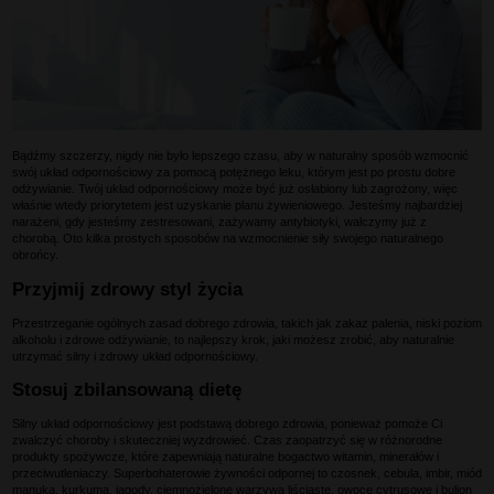
Bądźmy szczerzy, nigdy nie było lepszego czasu, aby w naturalny sposób wzmocnić
swój układ odpornościowy za pomocą potężnego leku, którym jest po prostu dobre
odżywianie. Twój układ odpornościowy może być już osłabiony lub zagrożony, więc
właśnie wtedy priorytetem jest uzyskanie planu żywieniowego. Jesteśmy najbardziej
narażeni, gdy jesteśmy zestresowani, zażywamy antybiotyki, walczymy już z
chorobą. Oto kilka prostych sposobów na wzmocnienie siły swojego naturalnego
obrońcy.
Przyjmij zdrowy styl życia
Przestrzeganie ogólnych zasad dobrego zdrowia, takich jak zakaz palenia, niski poziom
alkoholu i zdrowe odżywianie, to najlepszy krok, jaki możesz zrobić, aby naturalnie
utrzymać silny i zdrowy układ odpornościowy.
Stosuj zbilansowaną dietę
Silny układ odpornościowy jest podstawą dobrego zdrowia, ponieważ pomoże Ci
zwalczyć choroby i skuteczniej wyzdrowieć. Czas zaopatrzyć się w różnorodne
produkty spożywcze, które zapewniają naturalne bogactwo witamin, minerałów i
przeciwutleniaczy. Superbohaterowie żywności odpornej to czosnek, cebula, imbir, miód
manuka, kurkuma, jagody, ciemnozielone warzywa liściaste, owoce cytrusowe i bulion