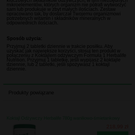
kluczowych składników odżywczych, w tym niezbędnych
mikroelementów, których organizm nie potrafi wytworzyć
sam lub produkuje w zbyt małych ilościach. Zestaw
opracowano tak, by dostarczał Twojemu organizmowi
potrzebnych witamin i składników mineralnych w
odpowiednich ilościach.
Sposób użycia:
Przyjmuj 2 tabletki dziennie w trakcie posiłku. Aby
uzyskać jak największe korzyści, stosuj ten produkt w
połączeniu z Koktajlem odżywczym Formuła 1 Herbalife
Nutrition. Przyjmuj 1 tabletkę, jeśli wypijasz 2 koktajle
dziennie, lub 2 tabletki, jeśli spożywasz 1 koktajl
dziennie.
Produkty powiązane
Koktajl Odżywczy Herbalife 780g waniliowo-śmietankowy
218,99 zł