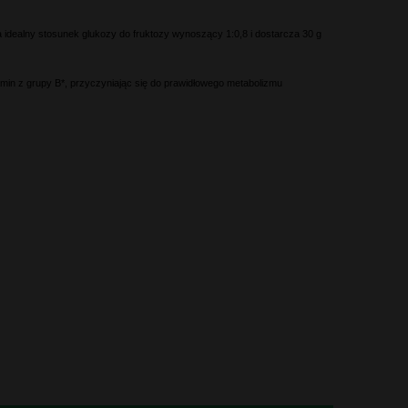
idealny stosunek glukozy do fruktozy wynoszący 1:0,8 i dostarcza 30 g
n z grupy B*, przyczyniając się do prawidłowego metabolizmu