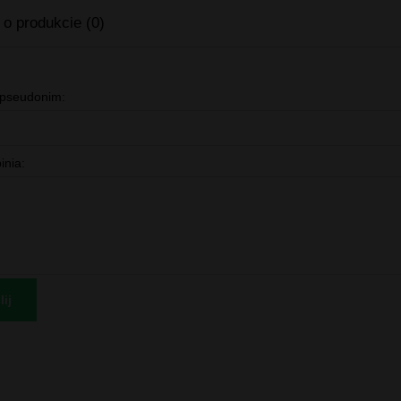
 o produkcie (0)
 pseudonim:
inia:
ij