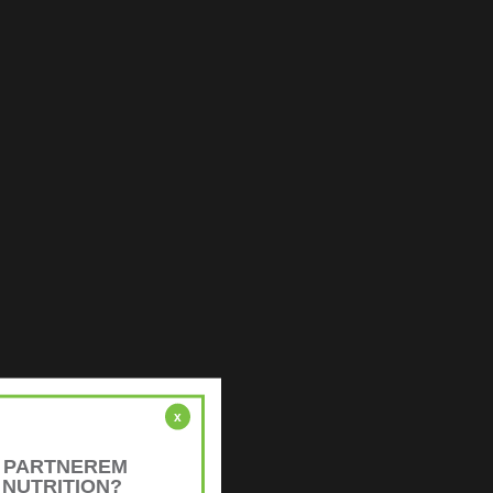
x
Ż PARTNEREM
 NUTRITION?