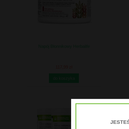
Napój Błonnikowy Herbalife
117,99 zł
do koszyka
JESTEŚ