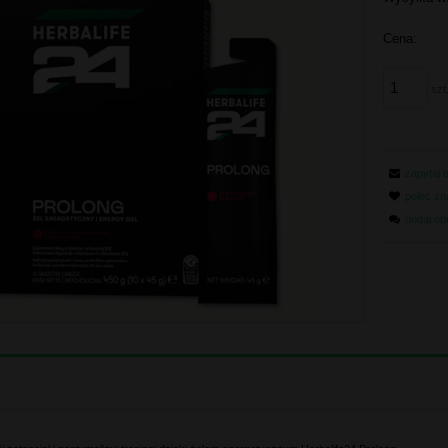
Cena:
szt
zapytaj 
poleć z
dodaj op