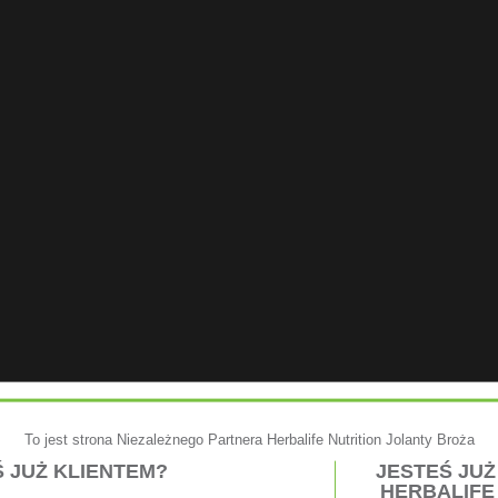
To jest strona Niezależnego Partnera Herbalife Nutrition Jolanty Broża
 JUŻ KLIENTEM?
JESTEŚ JU
HERBALIFE