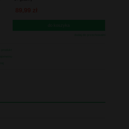
89,99 zł
do koszyka
.
dodaj do przechowalni
o produkt
najomemu
inię