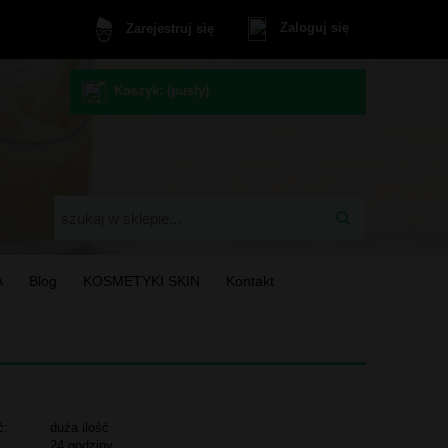
Zaloguj się
Zarejestruj się
Koszyk:
(pusty)
A
Blog
KOSMETYKI SKIN
Kontakt
ć:
duża ilość
:
24 godziny