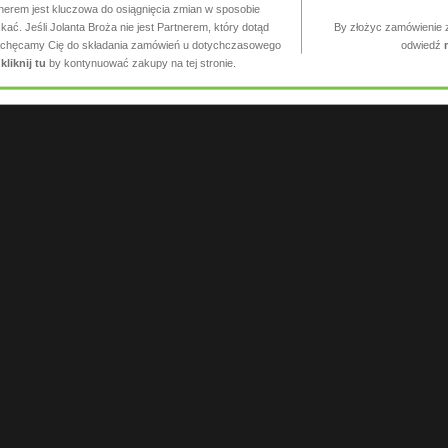
tnerem jest kluczowa do osiągnięcia zmian w sposobie
ać. Jeśli Jolanta Broża nie jest Partnerem, który dotąd
By złożyc zamówienie 
 zachęcamy Cię do składania zamówień u dotychczasowego
odwiedź
,
kliknij tu
by kontynuować zakupy na tej stronie.