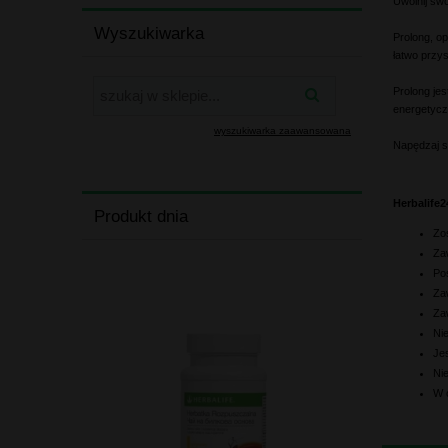
Uwolnij swó
Wyszukiwarka
Prolong, o
łatwo przy
Prolong je
energetycz
wyszukiwarka zaawansowana
Napędzaj sw
Herbalife2
Produkt dnia
Zo
Za
Pos
Zaw
Za
Ni
Je
Nie
W 