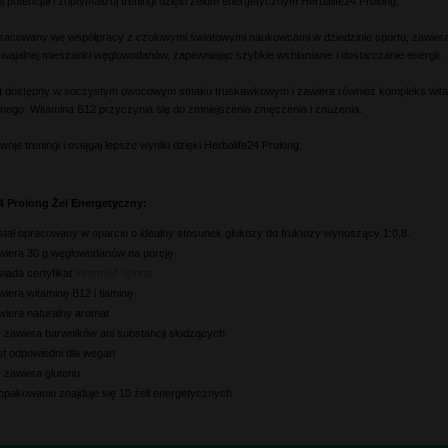
j potencjał i zoptymalizuj treningi dzięki żelom energetycznym Herbalife24 Prolong.
pracowany we współpracy z czołowymi światowymi naukowcami w dziedzinie sportu, zawiera 
swajalnej mieszanki węglowodanów, zapewniając szybkie wchłanianie i dostarczanie energii.
st dostępny w soczystym owocowym smaku truskawkowym i zawiera również kompleks witami
nego. Witamina B12 przyczynia się do zmniejszenia zmęczenia i znużenia.
oje treningi i osiągaj lepsze wyniki dzięki Herbalife24 Prolong.
4 Prolong Żel Energetyczny:
stał opracowany w oparciu o idealny stosunek glukozy do fruktozy wynoszący 1:0,8.
wiera 30 g węglowodanów na porcję
iada certyfikat
Informed Sports
iera witaminę B12 i tiaminę
wiera naturalny aromat
e zawiera barwników ani substancji słodzących
st odpowiedni dla wegan
 zawiera glutenu
opakowaniu znajduje się 10 żeli energetycznych