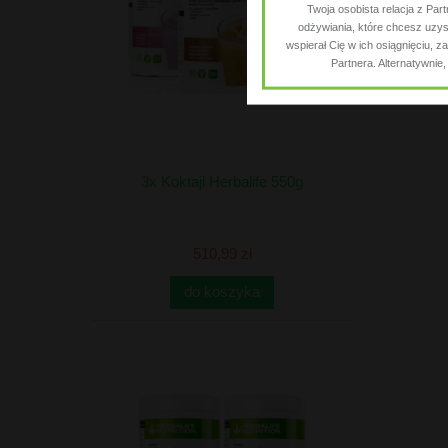
Twoja osobista relacja z Par
odżywiania, które chcesz uzysk
wspierał Cię w ich osiągnięciu,
Partnera. Alternatywnie
3x Koktajl Herbalife 550g
510,99 zł
do koszyka