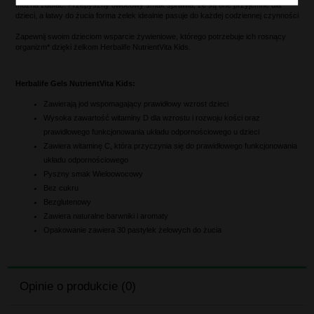
można zaufać. Przepyszny owocowy smak sprawia, że są one przyjemne dla
dzieci, a łatwy do żucia forma żelek idealnie pasuje do każdej codziennej czynności
Zapewnij swoim dzieciom wsparcie żywieniowe, którego potrzebuje ich rosnący
organizm* dzięki żelkom Herbalife NutrientVita Kids.
Herbalife Gels NutrientVita Kids:
Zawierają jod wspomagający prawidłowy wzrost dzieci
Wysoka zawartość witaminy D dla wzrostu i rozwoju kości oraz
prawidłowego funkcjonowania układu odpornościowego u dzieci
Zawiera witaminę C, która przyczynia się do prawidłowego funkcjonowania
układu odpornościowego
Pyszny smak Wieloowocowy
Bez cukru
Bezglutenowy
Zawiera naturalne barwniki i aromaty
Opakowanie zawiera 30 pastylek żelowych do żucia
Opinie o produkcie (0)