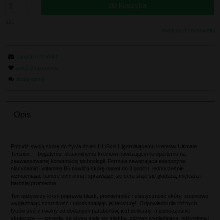
do koszyka
szt.
dodaj do przechowalni
zapytaj o produkt
poleć znajomemu
dodaj opinię
Opis
Pobudź swoją skórę do życia dzięki HL/Skin Ujędrniającemu kremowi Ultimate
Tension — bogatemu, aksamitnemu kremowi nawilżającemu opartemu na
zaawansowanej koreańskiej technologii. Formuła zawierająca adenozynę,
niacynamid i witaminę B5 nawilża skórę nawet do 8 godzin, jednocześnie
wzmacniając barierę ochronną i sprawiając, że cera staje się gładsza, miększa i
bardziej promienna.
Ten odżywczy krem poprawia blask, promienność i elastyczność skóry, stopniowo
wygładzając szorstkość i udoskonalając jej teksturę³. Odpowiedni dla różnych
typów skóry i wolny od dodanych parabenów, jest delikatny, a jednocześnie
skuteczny — sprawia, że skóra staje się miękka, zdrowo wyglądająca, odżywiona i