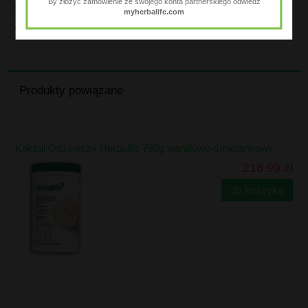
By złożyc zamówienie ze swojego konta partnerskiego odwiedź
pomocą pomiarów instrumentalnych.
myherbalife.com
³ Test przeprowadzony na 35 kobietach w wieku 41–60 lat. Wyniki oceniane za
pomocą pomiarów instrumentalnych po 60 dniach stosowania.
⁴ Na podstawie samooceny 35 kobiet w wieku 41–60 lat po 60 dniach stosowania.
Produkty powiązane
Koktajl Odżywczy Herbalife 780g waniliowo-śmietankowy
218,99 zł
do koszyka