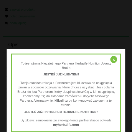
zapytaj o produkt
poleć znajomemu
dodaj opinię
Opis
x
To jest strona Niezależnego Partnera Herbalife Nutrition Jolanty
Już nigdy nie pominiesz żadnego posiłku dzięki Batonowi Formuła 1 Express o
Broża
smaku gorzkiej czekolady, któremu nie sposób się oprzeć. Ten pełnowartościowy
pod względem odżywczym posiłek jest bogaty w białko i błonnik oraz zawiera 25
JESTEŚ JUŻ KLIENTEM?
witamin i składników mineralnych.
Twoja osobista relacja z Partnerem jest kluczowa do osiągnięcia
Ulepszyliśmy go, by można było spożywać go zamiast posiłku i łatwiej osiągnąć
zmian w sposobie odżywiania, które chcesz uzyskać. Jeśli Jolanta
swoje cele – gdziekolwiek jesteś. Batony Formuła 1 Express są odpowiednie dla
Broża nie jest Partnerem, który dotąd wspierał Cię w ich osiągnięciu,
wegetarian oraz idealne dla osób na diecie niskoenergetycznej, które pragną
zachęcamy Cię do składania zamówień u dotychczasowego
zastąpić zwykły posiłek pysznym batonem zawierającym tylko 207 kcal. Nowe
Partnera. Alternatywnie,
kliknij tu
by kontynuować zakupy na tej
batony, zawierające kuszące połączenie chrupek i wiórków czekoladowych, mają
stronie.
lepszy smak i lepszą konsystencję. Są oblane pysznie bogatą, gorzką czekoladą.
JESTEŚ JUŻ PARTNEREM HERBALIFE NUTRITION?
Dostępne w opakowaniach po 7 sztuk, każda zawinięta oddzielnie, idealne do
spożycia „w biegu”.
By złożyc zamówienie ze swojego konta partnerskiego odwiedź
myherbalife.com