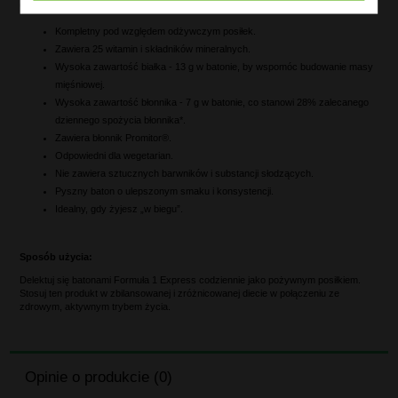
Główne zalety i korzyści:
Kompletny pod względem odżywczym posiłek.
Zawiera 25 witamin i składników mineralnych.
Wysoka zawartość białka - 13 g w batonie, by wspomóc budowanie masy
mięśniowej.
Wysoka zawartość błonnika - 7 g w batonie, co stanowi 28% zalecanego
dziennego spożycia błonnika*.
Zawiera błonnik Promitor®.
Odpowiedni dla wegetarian.
Nie zawiera sztucznych barwników i substancji słodzących.
Pyszny baton o ulepszonym smaku i konsystencji.
Idealny, gdy żyjesz „w biegu”.
Sposób użycia:
Delektuj się batonami Formuła 1 Express codziennie jako pożywnym posiłkiem.
Stosuj ten produkt w zbilansowanej i zróżnicowanej diecie w połączeniu ze
zdrowym, aktywnym trybem życia.
Opinie o produkcie (0)