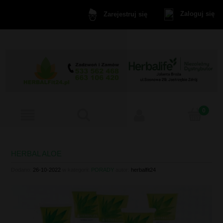
Zaloguj się
Zarejestruj się
HERBAL ALOE
Dodano:
26-10-2022
w kategorii:
PORADY
autor:
herbalfit24