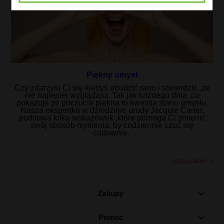
Piękny umysł
Czy zdarzyło Ci się kiedyś obudzić rano i stwierdzić ,że
nie najlepiej wyglądasz. Tak jak każdego dnia ,co
pokazuje że poczucie piękna to kwestia stanu umysłu.
Nasza ekspertka w dziedzinie urody Jacquie Carter,
podsuwa kilka wskazówek ,które pomogą Ci zmienić
swój sposób myślenia, by codziennie czuć się
cudownie.
czytaj całość »
Zakupy
Pomoc