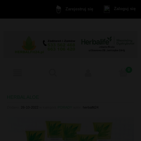
Zaloguj się
Zarejestruj się
HERBAL ALOE
Dodano:
26-10-2022
w kategorii:
PORADY
autor:
herbalfit24