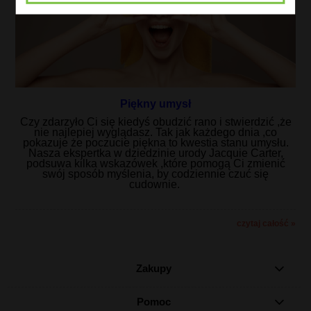
Piękny umysł
Czy zdarzyło Ci się kiedyś obudzić rano i stwierdzić ,że
nie najlepiej wyglądasz. Tak jak każdego dnia ,co
pokazuje że poczucie piękna to kwestia stanu umysłu.
Nasza ekspertka w dziedzinie urody Jacquie Carter,
podsuwa kilka wskazówek ,które pomogą Ci zmienić
swój sposób myślenia, by codziennie czuć się
cudownie.
czytaj całość »
Zakupy
Pomoc