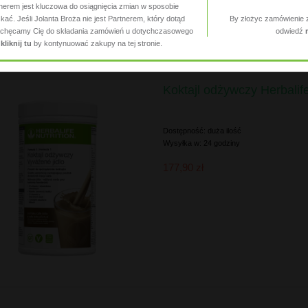
tnerem jest kluczowa do osiągnięcia zmian w sposobie
ać. Jeśli Jolanta Broża nie jest Partnerem, który dotąd
By złożyc zamówienie 
 zachęcamy Cię do składania zamówień u dotychczasowego
odwiedź
,
kliknij tu
by kontynuować zakupy na tej stronie.
Koktajl odżywczy Herbalif
Dostępność:
duża ilość
Wysyłka w:
24 godziny
177,90 zł