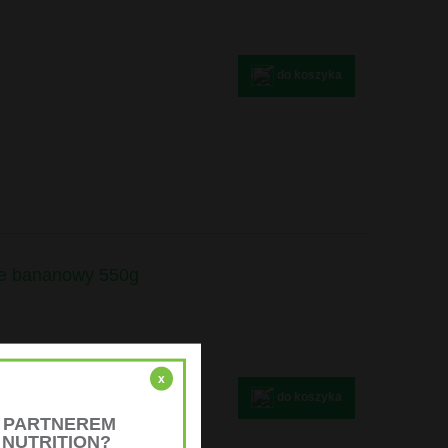
do koszyka
fe bananowy 550g
x
do koszyka
Ż PARTNEREM
 NUTRITION?