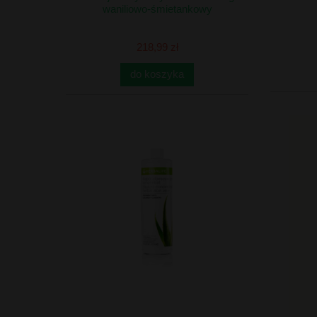
waniliowo-śmietankowy
218,99 zł
do koszyka