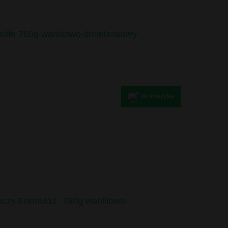
alife 780g waniliowo-śmietankowy
do koszyka
wczy Formuła1 -780g waniliowo-