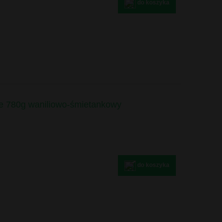
do koszyka
fe 780g waniliowo-śmietankowy
do koszyka