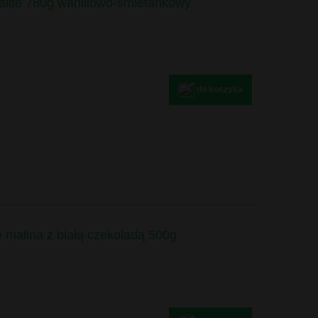
alife 780g waniliowo-śmietankowy
do koszyka
e malina z białą czekoladą 500g