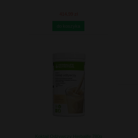
414,99 zł
do koszyka
Koktajl Odżywczy Herbalife 780g