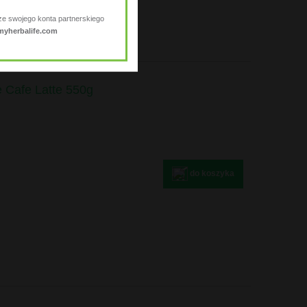
ze swojego konta partnerskiego
myherbalife.com
e Cafe Latte 550g
do koszyka