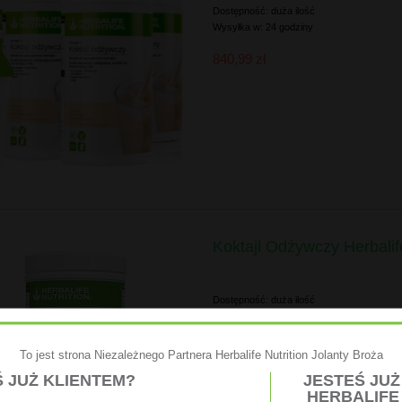
Dostępność:
duża ilość
Wysyłka w:
24 godziny
840,99 zł
Koktajl Odżywczy Herbali
Dostępność:
duża ilość
Wysyłka w:
24 godziny
175,90 zł
To jest strona Niezależnego Partnera Herbalife Nutrition Jolanty Broża
 JUŻ KLIENTEM?
JESTEŚ JU
HERBALIFE