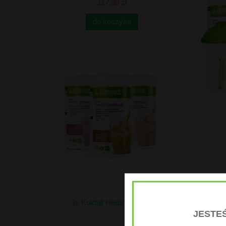
117,99 zł
do koszyka
3x Koktajl Herbalife 550g
JESTEŚ