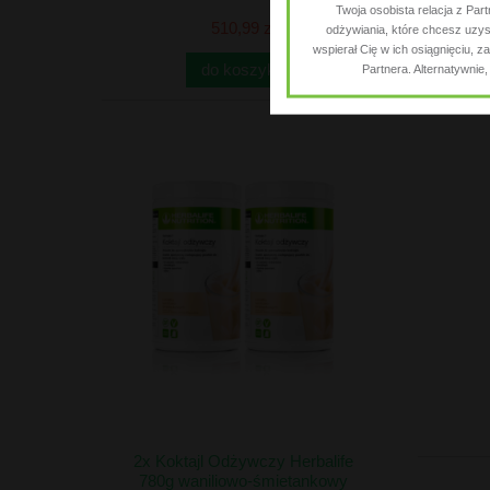
Twoja osobista relacja z Par
510,99 zł
odżywiania, które chcesz uzysk
wspierał Cię w ich osiągnięciu,
do koszyka
Partnera. Alternatywnie
2x Koktajl Odżywczy Herbalife
780g waniliowo-śmietankowy