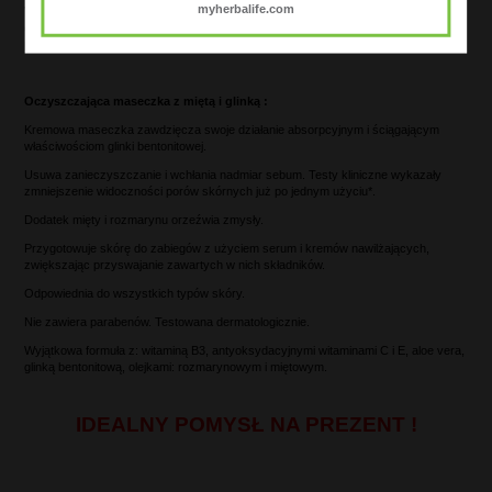
myherbalife.com
Wyjątkowa formuła z: witaminą B3, antyoksydacyjnymi witaminami C i E, aloe vera,
olejkami cytrusowymi – pomarańczowym i grejpfrutowym, składnikami myjącymi
pozyskanymi z orzecha kokosowego, złuszczającymi granulkami i pestkami jagód.
Oczyszczająca maseczka z miętą i glinką :
Kremowa maseczka zawdzięcza swoje działanie absorpcyjnym i ściągającym
właściwościom glinki bentonitowej.
Usuwa zanieczyszczanie i wchłania nadmiar sebum. Testy kliniczne wykazały
zmniejszenie widoczności porów skórnych już po jednym użyciu*.
Dodatek mięty i rozmarynu orzeźwia zmysły.
Przygotowuje skórę do zabiegów z użyciem serum i kremów nawilżających,
zwiększając przyswajanie zawartych w nich składników.
Odpowiednia do wszystkich typów skóry.
Nie zawiera parabenów. Testowana dermatologicznie.
Wyjątkowa formuła z: witaminą B3, antyoksydacyjnymi witaminami C i E, aloe vera,
glinką bentonitową, olejkami: rozmarynowym i miętowym.
IDEALNY POMYSŁ NA PREZENT !